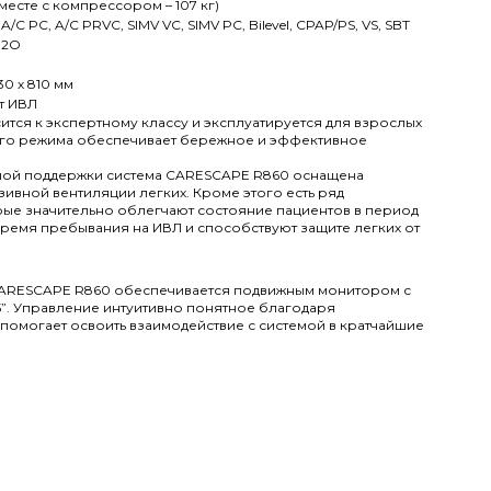
вместе с компрессором – 107 кг)
 A/C PC, A/C PRVC, SIMV VC, SIMV PC, Bilevel, CPAP/PS, VS, SBT
H2O
530 х 810 мм
т ИВЛ
ится к экспертному классу и эксплуатируется для взрослых
ного режима обеспечивает бережное и эффективное
ной поддержки система CARESCAPE R860 оснащена
ивной вентиляции легких. Кроме этого есть ряд
рые значительно облегчают состояние пациентов в период
время пребывания на ИВЛ и способствуют защите легких от
CARESCAPE R860 обеспечивается подвижным монитором с
”. Управление интуитивно понятное благодаря
помогает освоить взаимодействие с системой в кратчайшие