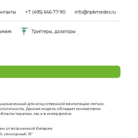
онтакты
+7 (495) 646-77-90
info@npkmedex.ru
химия
Триггеры, дозаторы
назначенный для искусственной вентиляции легких,
нологичность. Данная модель обладает множеством
ласти терапии, так и в интерфейсе.
мин от встроенной батареи
, сенсорный, 15”