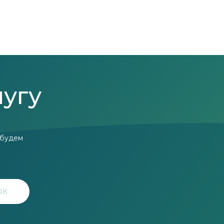
лугу
 будем
ОК