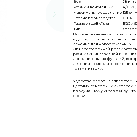
Вес
78 кг (
Режимы вентиляции
A/C VC,
Максимальное давление
125 см 
Страна производства
США
Размер (ШxВxГ), см
1520 х 
Тип
аппара
Рассматриваемый аппарат относ
и детей, а с опцией неонаталь
лечение для новорожденных.
Для всесторонней респиратор
режимами инвазивной и неинваз
дополнительных функций, кото
лечения, позволяют сократить 
травматизации.
Удобство работы с аппаратом 
цветным сенсорным дисплеем 15
продуманному интерфейсу, что 
сроки.