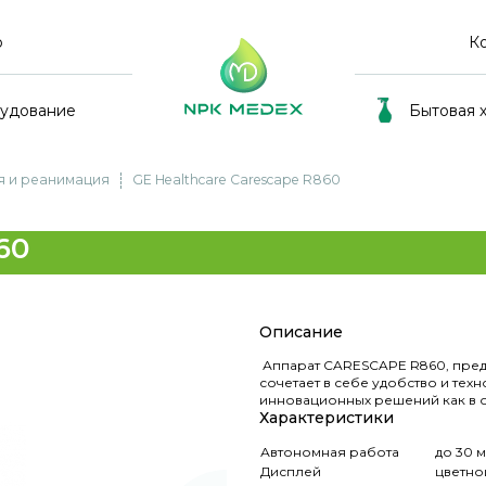
р
К
рудование
Бытовая 
я и реанимация
GE Healthcare Carescape R860
60
Описание
Аппарат CARESCAPE R860, пред
сочетает в себе удобство и тех
инновационных решений как в об
Характеристики
Автономная работа
до 30 
Дисплей
цветной